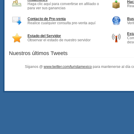
Hac
Haga clic aquí para convertirse en afiliado o
Rea
para ver sus ganancias
Contacto de Pre-venta
Bus
Realice cualquier consulta pre-venta aquí
Veri
Est
Estado del Servidor
Com
Observar el estado de nuestro servidor
desc
Nuestros últimos Tweets
Síganos @
www.twitter.com/turistamexico
para mantenerse al día co